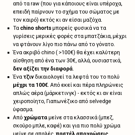
από τα raw (που για κάποιους είναι υπέροχα,
επειδή παίρνουν το σχήμα του σώματος με
τον καιρό) εκτός κι αν είσαι μαζόχα.
Τα
chino shorts
μπορείς φυσικά να τα
γυρίσεις μερικές φορές στα μπατζάκια, μέχρι
να φτάνουν λίγο πιο πάνω από το γόνατο.
Ένα ακριβό chino ( >100€) θα έχει καλύτερη
αίσθηση από ένα των 30€, αλλά, ουσιαστικά,
δεν αξίζει την διαφορά
.
Ένα
τζιν
δικαιολογεί τα λεφτά του το πολύ
μέχρι τα 100€
. Από εκεί και πέρα πληρώνεις
απλώς αέρα (μάρκετινγκ) - εκτός κι αν είναι
χειροποίητο, Γιαπωνέζικο από selvedge
ύφασμα.
Από
χρώματα
μείνε στα κλασσικά (μπεζ,
σκούρο μπλε, καφέ) και για πιο πολύ χρώμα
μείνε σε απαλές,
παστέλ αποχρώσεις
.