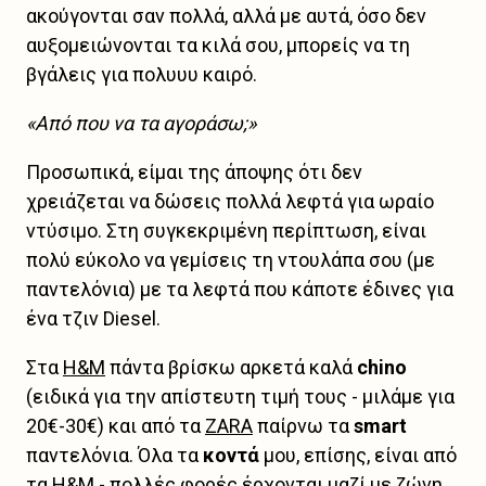
ακούγονται σαν πολλά, αλλά με αυτά, όσο δεν
αυξομειώνονται τα κιλά σου, μπορείς να τη
βγάλεις για πολυυυ καιρό.
«Από που να τα αγοράσω;»
Προσωπικά, είμαι της άποψης ότι δεν
χρειάζεται να δώσεις πολλά λεφτά για ωραίο
ντύσιμο. Στη συγκεκριμένη περίπτωση, είναι
πολύ εύκολο να γεμίσεις τη ντουλάπα σου (με
παντελόνια) με τα λεφτά που κάποτε έδινες για
ένα τζιν Diesel.
Στα
H&M
πάντα βρίσκω αρκετά καλά
chino
(ειδικά για την απίστευτη τιμή τους - μιλάμε για
20€-30€) και από τα
ZARA
παίρνω τα
smart
παντελόνια. Όλα τα
κοντά
μου, επίσης, είναι από
τα H&M - πολλές φορές έρχονται μαζί με ζώνη,