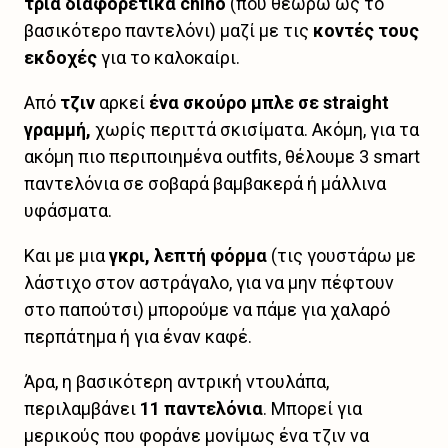
τρία διαφορετικά chino
(που θεωρώ ως το
βασικότερο παντελόνι) μαζί με τις
κοντές τους
εκδοχές
για το καλοκαίρι.
Από
τζιν
αρκεί
ένα σκούρο μπλε σε straight
γραμμή,
χωρίς περιττά σκισίματα. Ακόμη, για τα
ακόμη πιο περιποιημένα outfits, θέλουμε 3 smart
παντελόνια σε σοβαρά βαμβακερά ή μάλλινα
υφάσματα.
Και με μια
γκρι, λεπτή φόρμα
(τις γουστάρω με
λάστιχο στον αστράγαλο, για να μην πέφτουν
στο παπούτσι) μπορούμε να πάμε για χαλαρό
περπάτημα ή για έναν καφέ.
Άρα, η βασικότερη αντρική ντουλάπα,
περιλαμβάνει
11 παντελόνια
. Μπορεί για
μερικούς που φοράνε μονίμως ένα τζιν να