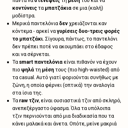
πάντα να
στενέψεις
τη
μέση
του και να
κοντύνεις
τα
μπατζάκια
σε μια (καλή)
μοδίστρα.
Μερικά παντελόνια
δεν
χρειάζονται καν
κόντεμα - αρκεί να
γυρίσεις δυο-τρεις φορές
το μπατζάκι
. Σίγουρα, πάντως, το παντελόνι
δεν πρέπει ποτέ να ακουμπάει στο έδαφος
και να σέρνεται.
Τα
smart παντελόνια
είναι πιθανόν να έχουν
πιο
ψηλά
τη
μέση
τους (πιο high-waisted) από
τα casual. Αυτό γιατί φοριούνται συνήθως με
ζώνη, η οποία φέρνει (οπτικά) την αναλογία
στα ίσια της.
Τα
raw τζιν
, είναι ουσιαστικά τζιν από σκληρό,
ανεπεξέργαστο ύφασμα. Όλα τα υπόλοιπα
τζιν περνιούνται από μια διαδικασία που τα
κάνει μαλακά και άνετα. Οπότε, μείνε μακριά