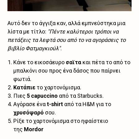
Αυτό δεν το άγγιξα καν, αλλά εμπνεύστηκα μια
λίστα με τίτλο:
"Πέντε καλύτεροι τρόποι να
πετάξεις τα λεφτά σου από το να αγοράσεις το
βιβλίο Φατμαγκιούλ"
.
Κάνε το εικοσάευρο
σαϊτα
και πέτα το από το
μπαλκόνι σου προς ένα δάσος που παίρνει
φωτιά.
Κατάπιε
το χαρτονόμισμα.
Πιες
5 capuccino
από τα Starbucks.
Αγόρασε ένα
t-shirt
από τα H&M για το
χρυσόψαρό
σου.
Ρίξε το χαρτονόμισμα στο ηφαίστειο
της
Mordor