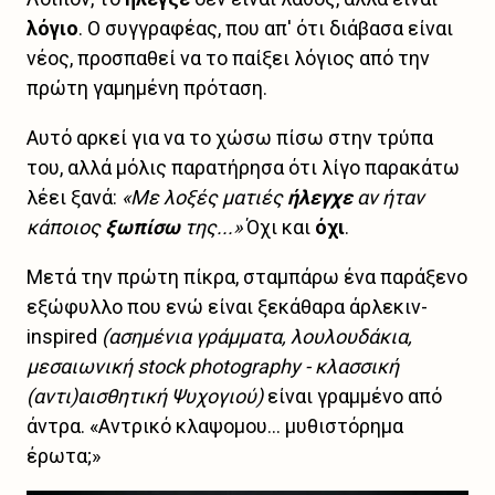
λόγιο
. Ο συγγραφέας, που απ' ότι διάβασα είναι
νέος, προσπαθεί να το παίξει λόγιος από την
πρώτη γαμημένη πρόταση.
Αυτό αρκεί για να το χώσω πίσω στην τρύπα
του, αλλά μόλις παρατήρησα ότι λίγο παρακάτω
λέει ξανά:
«Με λοξές ματιές
ήλεγχε
αν ήταν
κάποιος
ξωπίσω
της...»
Όχι και
όχι
.
Μετά την πρώτη πίκρα, σταμπάρω ένα παράξενο
εξώφυλλο που ενώ είναι ξεκάθαρα άρλεκιν-
inspired
(ασημένια γράμματα, λουλουδάκια,
μεσαιωνική stock photography - κλασσική
(αντι)αισθητική Ψυχογιού)
είναι γραμμένο από
άντρα. «Αντρικό κλαψομου... μυθιστόρημα
έρωτα;»