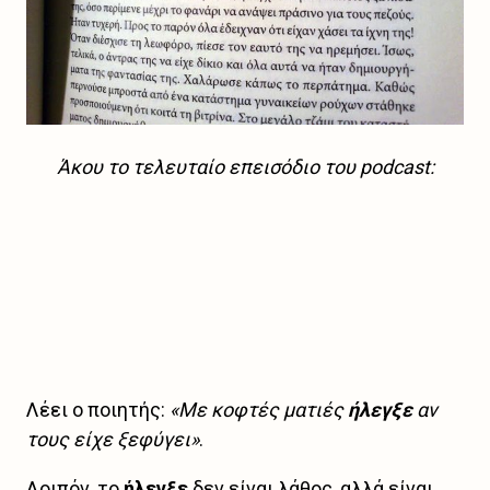
Άκου το τελευταίο επεισόδιο του podcast:
Λέει ο ποιητής:
«Με κοφτές ματιές
ήλεγξε
αν
τους είχε ξεφύγει»
.
Λοιπόν, το
ήλεγξε
δεν είναι λάθος, αλλά είναι